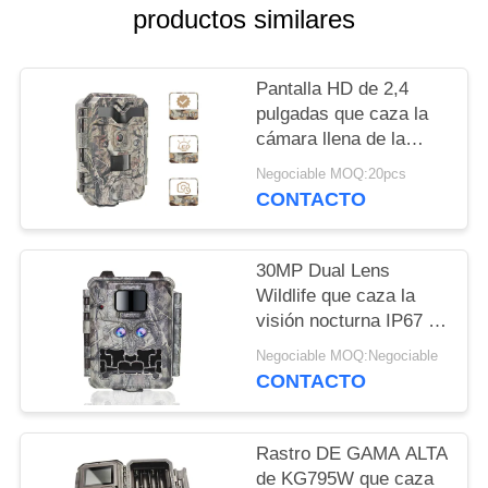
productos similares
SOLICITAR
UNA
Pantalla HD de 2,4
CITA
pulgadas que caza la
cámara llena de la
caza del rastro del IR
Negociable MOQ:20pcs
MAPA
LED HD 1080P de las
CONTACTO
cámaras
DEL
SITIO
30MP Dual Lens
Wildlife que caza la
POLÍTICA
visión nocturna IP67 de
la cámara 1080P
DE
Negociable MOQ:Negociable
CONTACTO
PRIVACIDAD
Rastro DE GAMA ALTA
de KG795W que caza