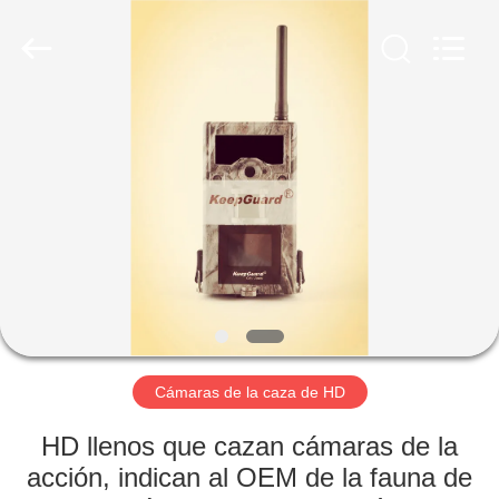
2026
KEEPWAY
INDUSTRIAL
(
ASIA
)
CO.,LTD.
All
EN
Rights
Reserved.
CASA
PRODUCTOS
LOS
VÍDEOS
SOBRE
Cámaras de la caza de HD
NOSOTROS
HD llenos que cazan cámaras de la
acción, indican al OEM de la fauna de