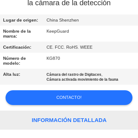
RECORRIDO
la cámara de la detección
POR
Lugar de origen:
China Shenzhen
LA
FÁBRICA
Nombre de la
KeepGuard
marca:
Certificación:
CE. FCC. RoHS. WEEE
CONTROL
Número de
KG870
DE
modelo:
CALIDAD
Alta luz:
,
Cámara del rastro de Digitaces
Cámara activada movimiento de la fauna
CONTACTA
CONTACTO!
CON
NOSOTROS
INFORMACIÓN DETALLADA
NOTICIAS