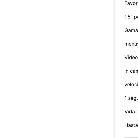
Favor
1,5" p
Gama 
menús
Vídeo
In ca
veloc
1 seg
Vida 
Hasta