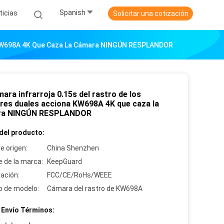
Spanish
ticias
Solicitar una cotización
na KW698A 4K Que Caza La Cámara NINGÚN RESPLANDOR
ara infrarroja 0.15s del rastro de los
res duales acciona KW698A 4K que caza la
ra NINGÚN RESPLANDOR
del producto:
e origen:
China Shenzhen
 de la marca:
KeepGuard
cación:
FCC/CE/RoHs/WEEE
 de modelo:
Cámara del rastro de KW698A
 Envío Términos: