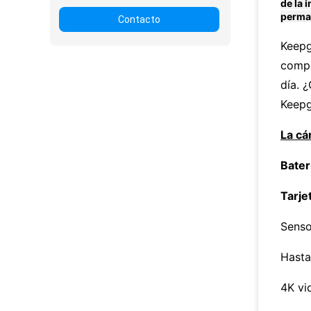
de la 
perman
Contacto
Keepg
compo
día. 
Keepg
La c
Bater
Tarje
Senso
Hast
4K vi