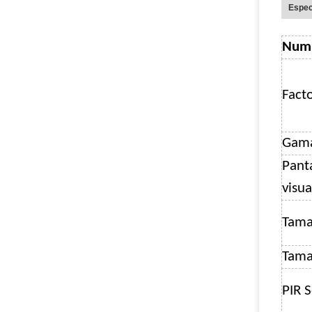
Espec
Num
Fact
Gama
Pant
visua
Tama
Tama
PIR S