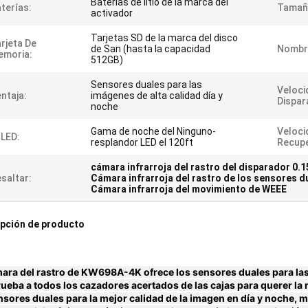
Baterías de litio de la marca del
terías:
Tamañ
activador
Tarjetas SD de la marca del disco
rjeta De
de San (hasta la capacidad
Nombr
emoria:
512GB)
Sensores duales para las
Veloci
ntaja:
imágenes de alta calidad día y
Dispar
noche
Gama de noche del Ninguno-
Veloci
 LED:
resplandor LED el 120ft
Recupe
cámara infrarroja del rastro del disparador 0.1
saltar:
Cámara infrarroja del rastro de los sensores d
Cámara infrarroja del movimiento de WEEE
pción de producto
ara del rastro de KW698A-4K ofrece los sensores duales para las 
eba a todos los cazadores acertados de las cajas para querer la 
nsores duales para la mejor calidad de la imagen en día y noche, m