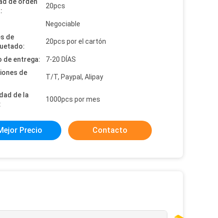
ad de orden
20pcs
:
:
Negociable
es de
20pcs por el cartón
uetado:
 de entrega:
7-20 DÍAS
iones de
T/T, Paypal, Alipay
dad de la
1000pcs por mes
:
Mejor Precio
Contacto