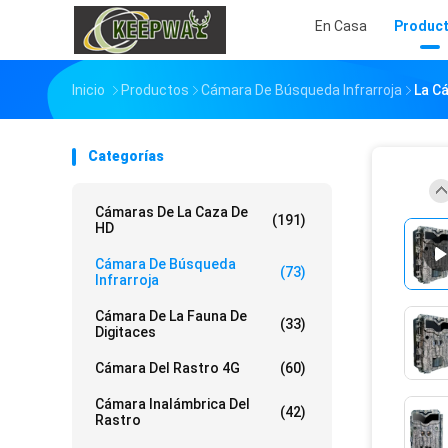
En Casa
Produc
Inicio
Productos
Cámara De Búsqueda Infrarroja
La C
Categorías
Cámaras De La Caza De
(191)
HD
Cámara De Búsqueda
(73)
Infrarroja
Cámara De La Fauna De
(33)
Digitaces
Cámara Del Rastro 4G
(60)
Cámara Inalámbrica Del
(42)
Rastro