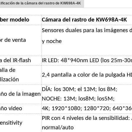
ificación de la cámara del rastro de KW698A-4K
ber modelo
Cámara del rastro de KW698A-4K
Sensores duales para las imágenes d
or de venta
y noche
 del IR-flash
IR
LED: 48*940nm LED (los 25m-30
alla de
2,4 pantalla a color de la pulgada H
lización
DÍA: los 30M; el 13M; los 8M;
ño de la imagen
NOCHE: 13M; los8M; los5M;
ño video
4K; 1920*1080; 1280*720; 640*3
PIR con 4 niveles de la sensibilidad:
ensitivity
normal/auto