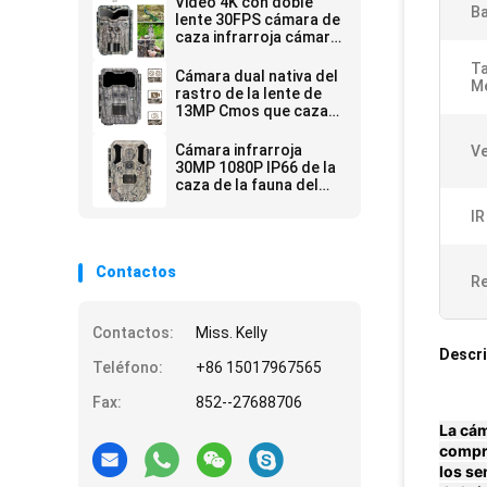
Video 4K con doble
Ba
lente 30FPS cámara de
caza infrarroja cámara
de rastro de gama alta
Ta
Cámara dual nativa del
M
rastro de la lente de
13MP Cmos que caza
la cámara de la fauna
de la cámara 0.3s
Cámara infrarroja
Ve
cerca Vision
30MP 1080P IP66 de la
caza de la fauna del
LED
IR
Contactos
Re
Contactos:
Miss. Kelly
Descri
Teléfono:
+86 15017967565
Fax:
852--27688706
La cám
compru
los se