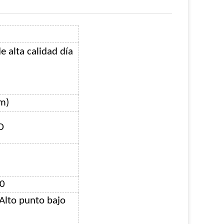
e alta calidad día
m)
D
60
 Alto punto bajo