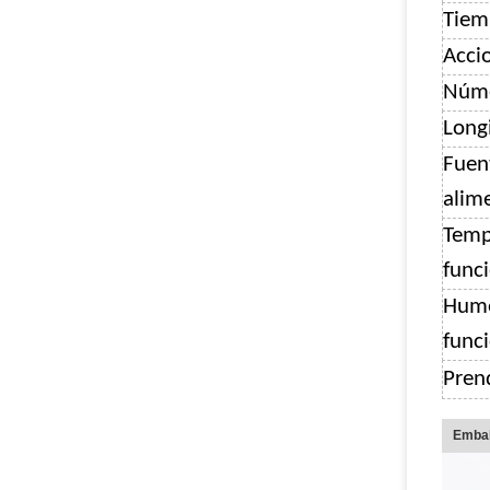
Tiem
Accio
Núme
Long
Fuen
alim
Temp
func
Hum
func
Pren
Embal