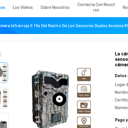
Contacta Con Nosot
tos
Los Vídeos
Sobre Nosotros
No
Ros
ámara Infrarroja 0.15s Del Rastro De Los Sensores Duales Accio
La cám
senso
cáma
Datos 
Lugar d
Nombre
Certifi
Número
Pago y