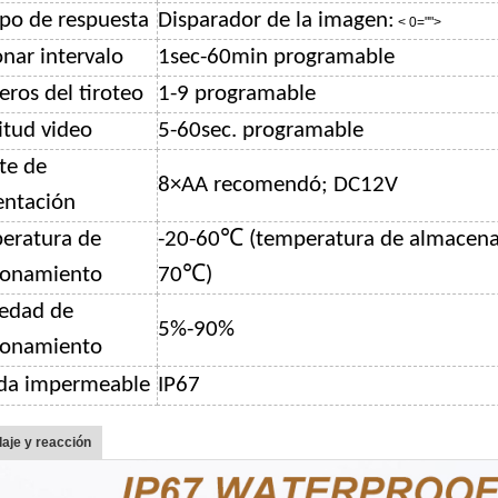
po de respuesta
Disparador de la imagen:
< 0="">
nar intervalo
1sec-60min programable
ros del tiroteo
1-9 programable
itud video
5-60sec. programable
te de
8×AA recomendó; DC12V
entación
eratura de
-20-60℃ (temperatura de almacena
ionamiento
70℃)
edad de
5%-90%
ionamiento
da impermeable
IP67
aje y reacción