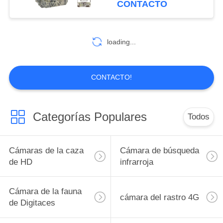
CONTACTO
14
Cámara del jardín
loading...
de la fauna
CONTACTO!
Categorías Populares
Todos
27
Cámara del rastro
Cámaras de la caza
Cámara de búsqueda
de GPS
de HD
infrarroja
Cámara de la fauna
cámara del rastro 4G
de Digitaces