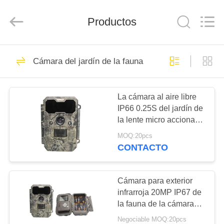
2026
KEEPWAY
INDUSTRIAL
(
Productos
ASIA
)
CO.,LTD.
All
EN
Rights
199
Reserved.
Cámara del jardín de la fauna
CASA
Cámaras de la caza
de HD
La cámara al aire libre
PRODUCTOS
IP66 0.25S del jardín de
la lente micro acciona
LOS
para un tiroteo más
MOQ:20pcs
cercano
VÍDEOS
CONTACTO
77
Cámara de
SOBRE
Cámara para exterior
infrarroja 20MP IP67 de
NOSOTROS
búsqueda infrarroja
la fauna de la cámara
KG790 de los ciervos
Negociable MOQ:20pcs