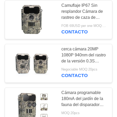
Camuflaje IP67 Sin
resplandor Cámara de
28
rastreo de caza de
Búsqueda de los
ciervos con disparador
FOB 69USD per one MOQ:Negociación
rápido infrarrojo
CONTACTO
accesorios de la
cámara
cerca cámara 20MP
1080P 940nm del rastro
de la versión 0.3S
ningún resplandor los
22
Negociable MOQ:20pcs
30m infrarrojos PIR
CONTACTO
Cámara celular del
juego
Cámara programable
180mA del jardín de la
fauna del disparador
0.25S con la lente micro
MOQ:20pcs