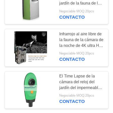
jardín de la fauna de las
SOLICITAR
baterías 4AA
Negociable MOQ:20pcs
CONTACTO
48
UNA
Cámara inalámbrica
CITA
Infrarrojo al aire libre de
del rastro
la fauna de la cámara de
MAPA
la noche de 4K ultra HD
DEL
de la caza de la cámara
Negociable MOQ:20pcs
impermeable del rastro
SITIO
CONTACTO
con el sensor de
movimiento
44
POLÍTICA
El Time Lapse de la
Cámara de WIFI
cámara del reloj del
DE
jardín del impermeable
Bluetooth
PRIVACIDAD
accionó 4 pilas AA
Negociable MOQ:20pcs
CONTACTO