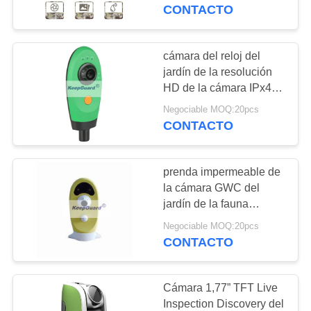
RECORRIDO
CONTACTO
POR
LA
cámara del reloj del
37
FÁBRICA
jardín de la resolución
Cámara de la fauna
HD de la cámara IPx4
del jardín de la fauna
de Digitaces
Negociable MOQ:20pcs
CONTROL
1280x1024
CONTACTO
DE
CALIDAD
prenda impermeable de
la cámara GWC del
CONTACTA
jardín de la fauna
67
1280x1024 con Time
CON
Negociable MOQ:20pcs
cámara del rastro
Lapse
CONTACTO
NOSOTROS
4G
Cámara 1,77” TFT Live
NOTICIAS
Inspection Discovery del