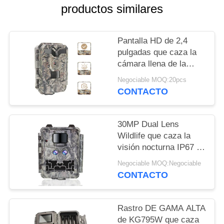
productos similares
SOLICITAR
UNA
Pantalla HD de 2,4
CITA
pulgadas que caza la
cámara llena de la
caza del rastro del IR
Negociable MOQ:20pcs
MAPA
LED HD 1080P de las
CONTACTO
cámaras
DEL
SITIO
30MP Dual Lens
Wildlife que caza la
POLÍTICA
visión nocturna IP67 de
la cámara 1080P
DE
Negociable MOQ:Negociable
CONTACTO
PRIVACIDAD
Rastro DE GAMA ALTA
de KG795W que caza