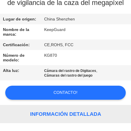
RECORRIDO
de vigilancia de la caza del megapíxel
POR
Lugar de origen:
China Shenzhen
LA
FÁBRICA
Nombre de la
KeepGuard
marca:
Certificación:
CE,ROHS, FCC
CONTROL
Número de
KG870
DE
modelo:
CALIDAD
Alta luz:
,
Cámara del rastro de Digitaces
Cámaras del rastro del juego
CONTACTA
CONTACTO!
CON
NOSOTROS
INFORMACIÓN DETALLADA
NOTICIAS