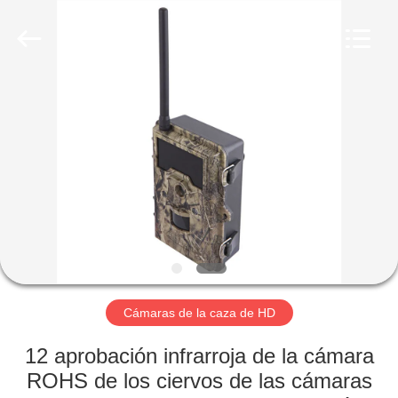
2026
KEEPWAY
INDUSTRIAL
(
ASIA
)
CO.,LTD.
All
EN
Rights
Reserved.
CASA
PRODUCTOS
LOS
VÍDEOS
SOBRE
Cámaras de la caza de HD
NOSOTROS
12 aprobación infrarroja de la cámara
ROHS de los ciervos de las cámaras