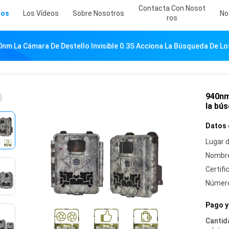
Contacta Con Nosot
tos
Los Vídeos
Sobre Nosotros
No
Ros
0nm La Cámara De Destello Invisible 0.3S Acciona La Búsqueda De Los 
940nm 
la bús
Datos 
Lugar d
Nombre
Certifi
Número
Pago y
Cantid