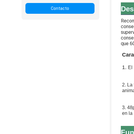
Des
Contacto
Recome
conseg
superv
conseg
que 60
Cara
1. 
El
2. La
anima
3. 48
en la
Fun