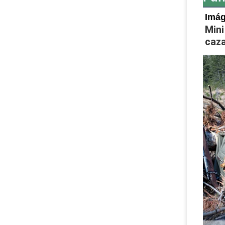
Imá
Mini
caza