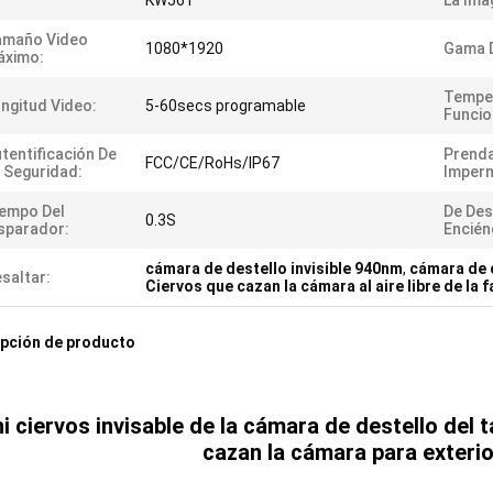
KW561
La Ima
amaño Video
1080*1920
Gama D
áximo:
Tempe
ngitud Video:
5-60secs programable
Funcio
tentificación De
Prend
FCC/CE/RoHs/IP67
 Seguridad:
Imperm
empo Del
De Des
0.3S
sparador:
Encién
cámara de destello invisible 940nm
,
cámara de d
saltar:
Ciervos que cazan la cámara al aire libre de la 
pción de producto
i ciervos invisable de la cámara de destello del
cazan la cámara para exterio