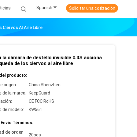
Spanish
ticias
Solicitar una cotización
Ciervos Al Aire Libre
la cámara de destello invisible 0.3S acciona
queda de los ciervos al aire libre
del producto:
e origen:
China Shenzhen
 de la marca:
KeepGuard
cación:
CE FCC RoHS
 de modelo:
KW561
 Envío Términos:
ad de orden
20pcs