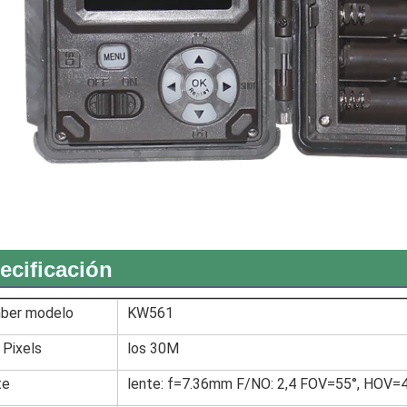
ecificación
ber modelo
KW561
Pixels
los 30M
te
lente: f=7.36mm F/NO: 2,4 FOV=55°, HOV=