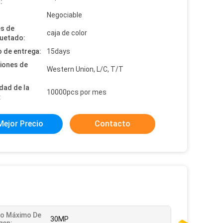
:
:
Negociable
es de
caja de color
uetado:
 de entrega:
15days
iones de
Western Union, L/C, T/T
dad de la
10000pcs por mes
:
Mejor Precio
Contacto
o Máximo De
30MP