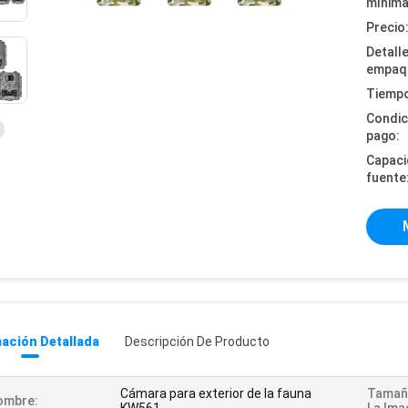
mínima
Precio
Detall
empaq
Tiempo
Condic
pago:
Capaci
fuente
ación Detallada
Descripción De Producto
Cámara para exterior de la fauna
Tamañ
ombre: