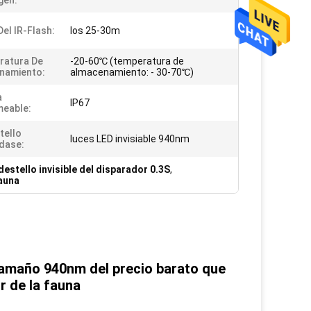
gen:
el IR-Flash:
los 25-30m
ratura De
-20-60℃ (temperatura de
namiento:
almacenamiento: - 30-70℃)
a
IP67
eable:
tello
luces LED invisiable 940nm
dase:
estello invisible del disparador 0.3S
,
fauna
 tamaño 940nm del precio barato que 
r de la fauna