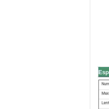
Esp
Num
Max 
Len