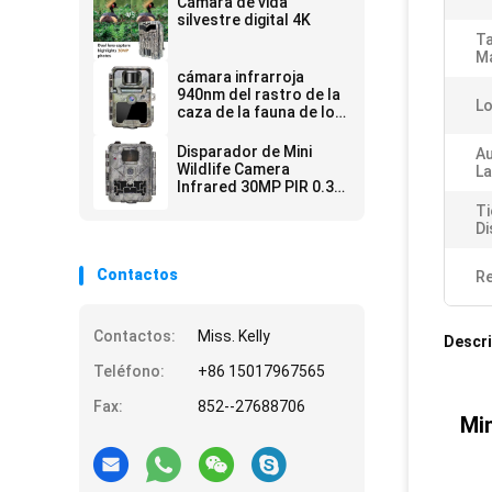
Cámara de vida
silvestre digital 4K
T
M
cámara infrarroja
940nm del rastro de la
Lo
caza de la fauna de los
ciervos de 30MP 1080P
HD ningún resplandor
Disparador de Mini
Au
Wildlife Camera
La
Infrared 30MP PIR 0.3S
de la tarjeta de SDHC
Ti
Di
Contactos
Re
Contactos:
Miss. Kelly
Descri
Teléfono:
+86 15017967565
Fax:
852--27688706
Min