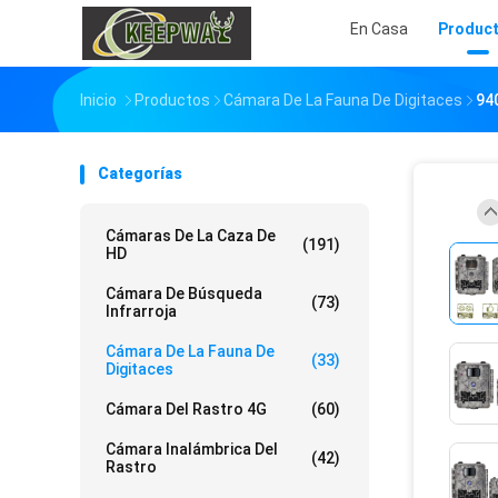
En Casa
Produc
Inicio
Productos
Cámara De La Fauna De Digitaces
94
Categorías
Cámaras De La Caza De
(191)
HD
Cámara De Búsqueda
(73)
Infrarroja
Cámara De La Fauna De
(33)
Digitaces
Cámara Del Rastro 4G
(60)
Cámara Inalámbrica Del
(42)
Rastro