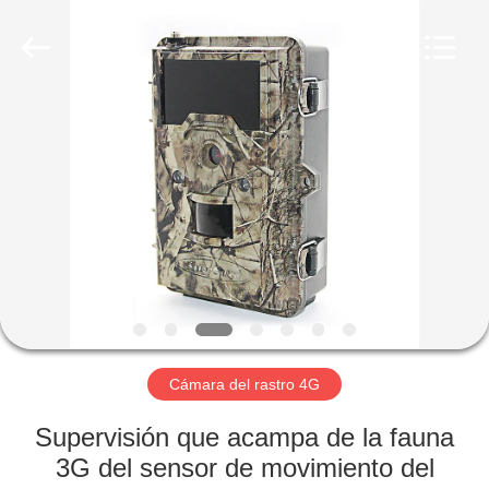
2026
KEEPWAY
INDUSTRIAL
(
ASIA
)
CO.,LTD.
All
EN
Rights
Reserved.
CASA
PRODUCTOS
LOS
VÍDEOS
SOBRE
Cámara del rastro 4G
NOSOTROS
Supervisión que acampa de la fauna
3G del sensor de movimiento del