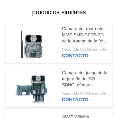
SOLICITAR
productos similares
UNA
CITA
Cámara del rastro del
MMS SMS GPRS 3G
de la trampa de la foto
MAPA
para la investigación
Negociable MOQ:Negociable
DEL
de la captura de la
CONTACTO
fauna
SITIO
Cámara del juego de la
POLÍTICA
tarjeta 3g del SD
SDHC, cámara
DE
programable del rastro
Negociable MOQ:Negociable
PRIVACIDAD
de HD Victure
CONTACTO
16MP Wildlife