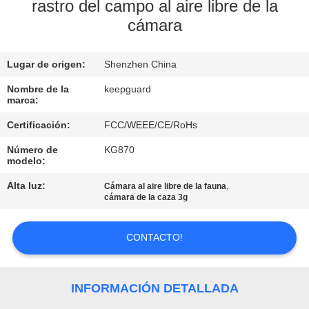
RECORRIDO
rastro del campo al aire libre de la
cámara
POR
LA
Lugar de origen:
Shenzhen China
FÁBRICA
Nombre de la
keepguard
marca:
CONTROL
Certificación:
FCC/WEEE/CE/RoHs
DE
Número de
KG870
CALIDAD
modelo:
Alta luz:
,
Cámara al aire libre de la fauna
cámara de la caza 3g
CONTACTA
CON
CONTACTO!
NOSOTROS
INFORMACIÓN DETALLADA
NOTICIAS